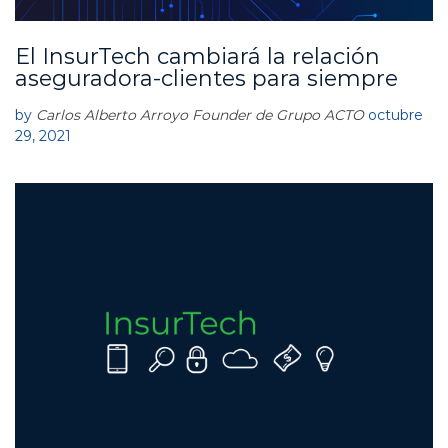
El InsurTech cambiará la relación
A
C
aseguradora-clientes para siempre
T
O
by
Carlos Alberto Arroyo Founder de Grupo ACTO
octubre
29, 2021