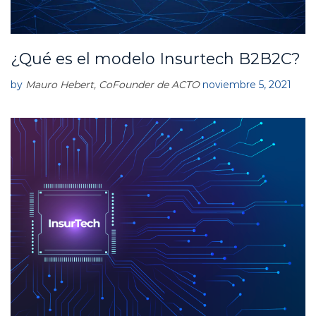
¿Qué es el modelo Insurtech B2B2C?
A
C
T
by
Mauro Hebert, CoFounder de ACTO
noviembre 5, 2021
O