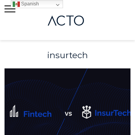
Skip
Spanish
to
content
insurtech