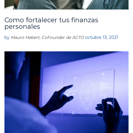
Como fortalecer tus finanzas
A
C
personales
T
O
by
Mauro Hebert, CoFounder de ACTO
octubre 13, 2021