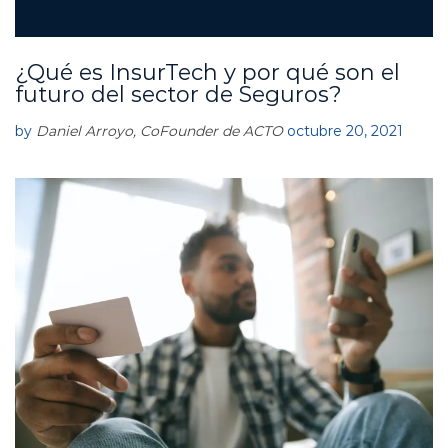
¿Qué es InsurTech y por qué son el
A
C
futuro del sector de Seguros?
T
O
by
Daniel Arroyo, CoFounder de ACTO
octubre 20, 2021