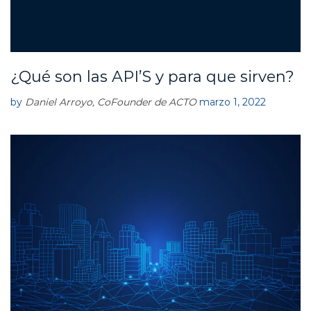
¿Qué son las API’S y para que sirven?
E
M
P
by
Daniel Arroyo, CoFounder de ACTO
marzo 1, 2022
R
E
S
A
S