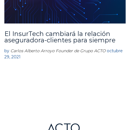
El InsurTech cambiará la relación
A
C
aseguradora-clientes para siempre
T
O
by
Carlos Alberto Arroyo Founder de Grupo ACTO
octubre
29, 2021