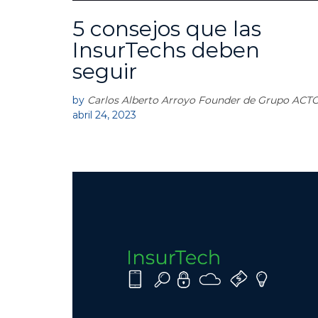
5 consejos que las
E
M
InsurTechs deben
P
seguir
R
E
S
by
Carlos Alberto Arroyo Founder de Grupo ACT
A
abril 24, 2023
S