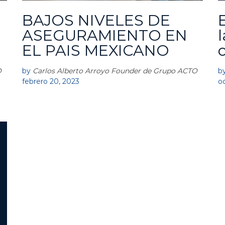
BAJOS NIVELES DE
A
A
C
C
ASEGURAMIENTO EN
T
T
EL PAIS MEXICANO
O
O
O
by
Carlos Alberto Arroyo Founder de Grupo ACTO
b
febrero 20, 2023
o