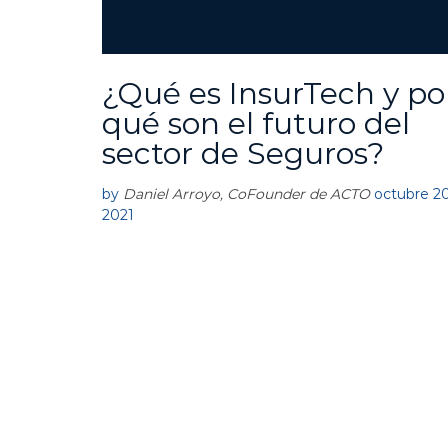
¿Qué es InsurTech y po
A
C
qué son el futuro del
T
sector de Seguros?
O
by
Daniel Arroyo, CoFounder de ACTO
octubre 20
2021