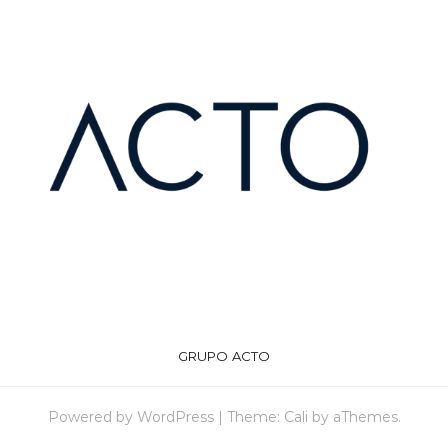
GRUPO ACTO
Powered by
WordPress
|
Theme:
Cali
by aThemes.