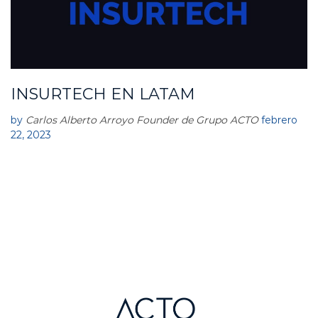
INSURTECH EN LATAM
I
N
S
by
Carlos Alberto Arroyo Founder de Grupo ACTO
febrero
U
22, 2023
R
T
E
C
H
M
E
X
I
C
O